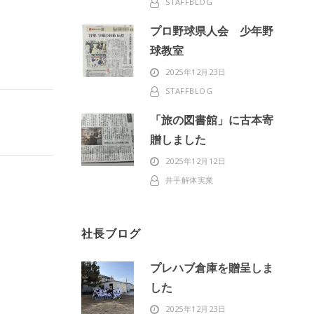
STAFFBLOG
プロ野球県人会 少年野
球教室
2025年12月23日
STAFFBLOG
「旅の図書館」に古本寄
贈しました
2025年12月12日
井手解体実業
社長ブログ
プレハブ倉庫を贈呈しま
した
2025年12月23日