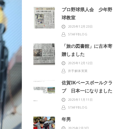
プロ野球県人会 少年野
球教室
2025年12月23日
STAFFBLOG
「旅の図書館」に古本寄
贈しました
2025年12月12日
井手解体実業
佐賀IKベースボールクラ
ブ 日本一になりました
2025年11月11日
STAFFBLOG
年男
2025年2月3日