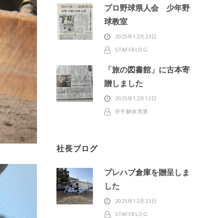
プロ野球県人会 少年野
球教室
2025年12月23日
STAFFBLOG
「旅の図書館」に古本寄
贈しました
2025年12月12日
井手解体実業
社長ブログ
プレハブ倉庫を贈呈しま
した
2025年12月23日
STAFFBLOG