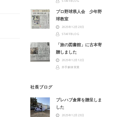
STAFFBLOG
プロ野球県人会 少年野
球教室
2025年12月23日
STAFFBLOG
「旅の図書館」に古本寄
贈しました
2025年12月12日
井手解体実業
社長ブログ
プレハブ倉庫を贈呈しま
した
2025年12月23日