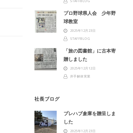
STAFFBLOG
プロ野球県人会 少年野
球教室
2025年12月23日
STAFFBLOG
「旅の図書館」に古本寄
贈しました
2025年12月12日
井手解体実業
社長ブログ
プレハブ倉庫を贈呈しま
した
2025年12月23日