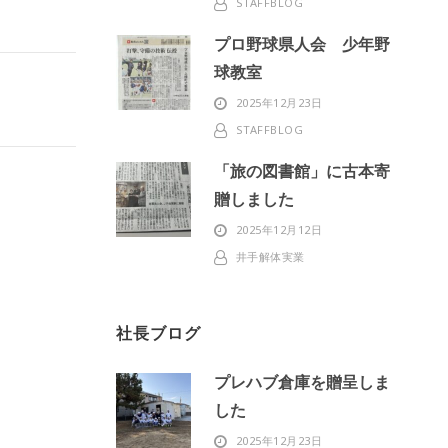
STAFFBLOG
プロ野球県人会 少年野
球教室
2025年12月23日
STAFFBLOG
「旅の図書館」に古本寄
贈しました
2025年12月12日
井手解体実業
社長ブログ
プレハブ倉庫を贈呈しま
した
2025年12月23日