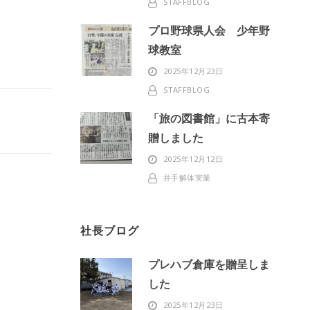
STAFFBLOG
プロ野球県人会 少年野
球教室
2025年12月23日
STAFFBLOG
「旅の図書館」に古本寄
贈しました
2025年12月12日
井手解体実業
社長ブログ
プレハブ倉庫を贈呈しま
した
2025年12月23日