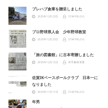
プレハブ倉庫を贈呈しました
2025年12月23日
STAFFBLOG
プロ野球県人会 少年野球教室
2025年12月23日
STAFFBLOG
「旅の図書館」に古本寄贈しました
2025年12月12日
井手解体実業
佐賀IKベースボールクラブ 日本一に
なりました
2025年11月11日
STAFFBLOG
年男