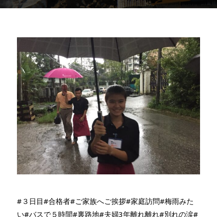
#３日目#合格者#ご家族へご挨拶#家庭訪問#梅雨みた
い#バスで５時間#裏路地#夫婦3年離れ離れ#別れの涙#