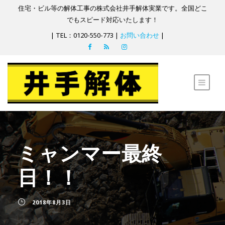
住宅・ビル等の解体工事の株式会社井手解体実業です。全国どこ
でもスピード対応いたします！
| TEL：0120-550-773 |
お問い合わせ
|
ミャンマー最終
日！！
2018年8月3日