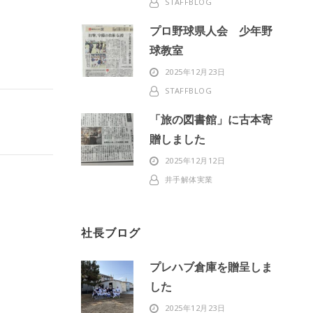
STAFFBLOG
プロ野球県人会 少年野
球教室
2025年12月23日
STAFFBLOG
「旅の図書館」に古本寄
贈しました
2025年12月12日
井手解体実業
社長ブログ
プレハブ倉庫を贈呈しま
した
2025年12月23日