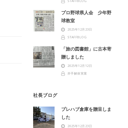
STAFFBLOG
プロ野球県人会 少年野
球教室
2025年12月23日
STAFFBLOG
「旅の図書館」に古本寄
贈しました
2025年12月12日
井手解体実業
社長ブログ
プレハブ倉庫を贈呈しま
した
2025年12月23日