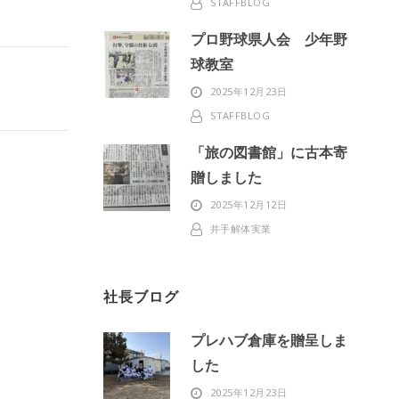
STAFFBLOG
プロ野球県人会 少年野
球教室
2025年12月23日
STAFFBLOG
「旅の図書館」に古本寄
贈しました
2025年12月12日
井手解体実業
社長ブログ
プレハブ倉庫を贈呈しま
した
2025年12月23日