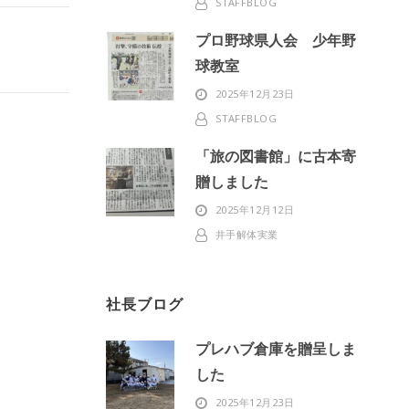
STAFFBLOG
プロ野球県人会 少年野
球教室
2025年12月23日
STAFFBLOG
「旅の図書館」に古本寄
贈しました
2025年12月12日
井手解体実業
社長ブログ
プレハブ倉庫を贈呈しま
した
2025年12月23日